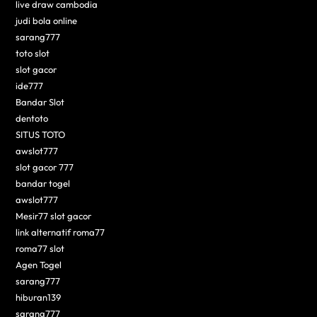
live draw cambodia
judi bola online
sarang777
toto slot
slot gacor
ide777
Bandar Slot
dentoto
SITUS TOTO
awslot777
slot gacor 777
bandar togel
awslot777
Mesir77 slot gacor
link alternatif roma77
roma77 slot
Agen Togel
sarang777
hiburan139
sarang777