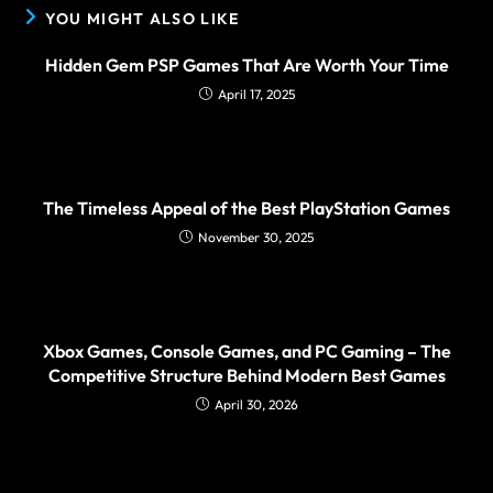
YOU MIGHT ALSO LIKE
Hidden Gem PSP Games That Are Worth Your Time
April 17, 2025
The Timeless Appeal of the Best PlayStation Games
November 30, 2025
Xbox Games, Console Games, and PC Gaming – The
Competitive Structure Behind Modern Best Games
April 30, 2026