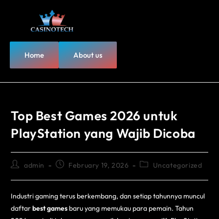
Home
About us
Top Best Games 2026 untuk
PlayStation yang Wajib Dicoba
admin
February 19, 2026
Uncategorized
Industri gaming terus berkembang, dan setiap tahunnya muncul
daftar
best games
baru yang memukau para pemain. Tahun