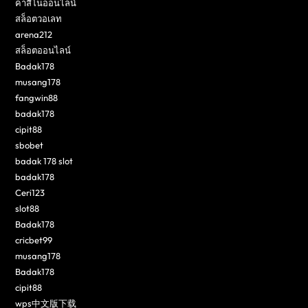
คาสิโนออนไลน์
สล็อตวอเลท
arena212
สล็อตออนไลน์
Badak178
musang178
fangwin88
badak178
cipit88
sbobet
badak 178 slot
badak178
Ceri123
slot88
Badak178
cricbet99
musang178
Badak178
cipit88
wps中文版下载